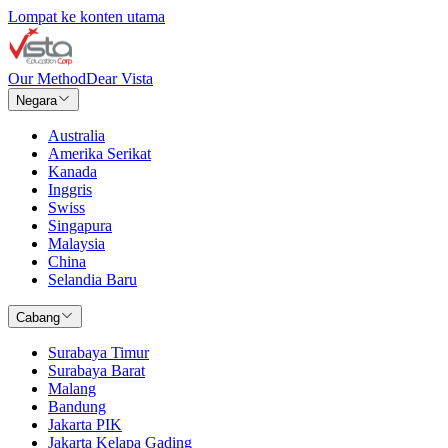
Lompat ke konten utama
Our Method
Dear Vista
Negara
Australia
Amerika Serikat
Kanada
Inggris
Swiss
Singapura
Malaysia
China
Selandia Baru
Cabang
Surabaya Timur
Surabaya Barat
Malang
Bandung
Jakarta PIK
Jakarta Kelapa Gading