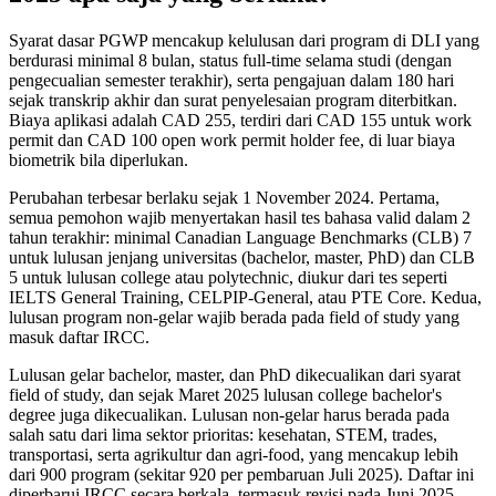
Syarat dasar PGWP mencakup kelulusan dari program di DLI yang
berdurasi minimal 8 bulan, status full-time selama studi (dengan
pengecualian semester terakhir), serta pengajuan dalam 180 hari
sejak transkrip akhir dan surat penyelesaian program diterbitkan.
Biaya aplikasi adalah CAD 255, terdiri dari CAD 155 untuk work
permit dan CAD 100 open work permit holder fee, di luar biaya
biometrik bila diperlukan.
Perubahan terbesar berlaku sejak 1 November 2024. Pertama,
semua pemohon wajib menyertakan hasil tes bahasa valid dalam 2
tahun terakhir: minimal Canadian Language Benchmarks (CLB) 7
untuk lulusan jenjang universitas (bachelor, master, PhD) dan CLB
5 untuk lulusan college atau polytechnic, diukur dari tes seperti
IELTS General Training, CELPIP-General, atau PTE Core. Kedua,
lulusan program non-gelar wajib berada pada field of study yang
masuk daftar IRCC.
Lulusan gelar bachelor, master, dan PhD dikecualikan dari syarat
field of study, dan sejak Maret 2025 lulusan college bachelor's
degree juga dikecualikan. Lulusan non-gelar harus berada pada
salah satu dari lima sektor prioritas: kesehatan, STEM, trades,
transportasi, serta agrikultur dan agri-food, yang mencakup lebih
dari 900 program (sekitar 920 per pembaruan Juli 2025). Daftar ini
diperbarui IRCC secara berkala, termasuk revisi pada Juni 2025,