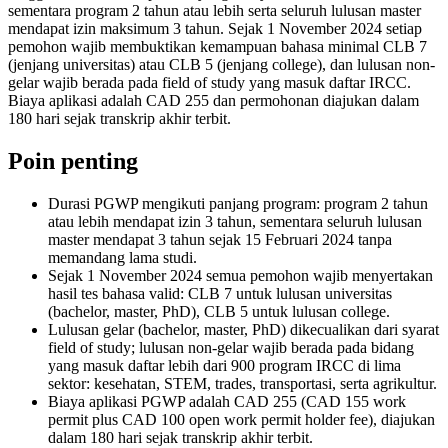
sementara program 2 tahun atau lebih serta seluruh lulusan master
mendapat izin maksimum 3 tahun. Sejak 1 November 2024 setiap
pemohon wajib membuktikan kemampuan bahasa minimal CLB 7
(jenjang universitas) atau CLB 5 (jenjang college), dan lulusan non-
gelar wajib berada pada field of study yang masuk daftar IRCC.
Biaya aplikasi adalah CAD 255 dan permohonan diajukan dalam
180 hari sejak transkrip akhir terbit.
Poin penting
Durasi PGWP mengikuti panjang program: program 2 tahun
atau lebih mendapat izin 3 tahun, sementara seluruh lulusan
master mendapat 3 tahun sejak 15 Februari 2024 tanpa
memandang lama studi.
Sejak 1 November 2024 semua pemohon wajib menyertakan
hasil tes bahasa valid: CLB 7 untuk lulusan universitas
(bachelor, master, PhD), CLB 5 untuk lulusan college.
Lulusan gelar (bachelor, master, PhD) dikecualikan dari syarat
field of study; lulusan non-gelar wajib berada pada bidang
yang masuk daftar lebih dari 900 program IRCC di lima
sektor: kesehatan, STEM, trades, transportasi, serta agrikultur.
Biaya aplikasi PGWP adalah CAD 255 (CAD 155 work
permit plus CAD 100 open work permit holder fee), diajukan
dalam 180 hari sejak transkrip akhir terbit.