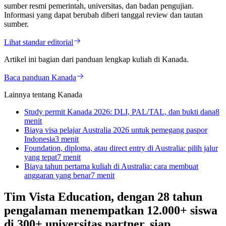
sumber resmi pemerintah, universitas, dan badan pengujian.
Informasi yang dapat berubah diberi tanggal review dan tautan
sumber.
Lihat standar editorial
Artikel ini bagian dari panduan lengkap kuliah di
Kanada
.
Baca panduan
Kanada
Lainnya tentang Kanada
Study permit Kanada 2026: DLI, PAL/TAL, dan bukti dana
8
menit
Biaya visa pelajar Australia 2026 untuk pemegang paspor
Indonesia
3
menit
Foundation, diploma, atau direct entry di Australia: pilih jalur
yang tepat
7
menit
Biaya tahun pertama kuliah di Australia: cara membuat
anggaran yang benar
7
menit
Tim Vista Education, dengan 28 tahun
pengalaman menempatkan 12.000+ siswa
di 300+ universitas partner, siap