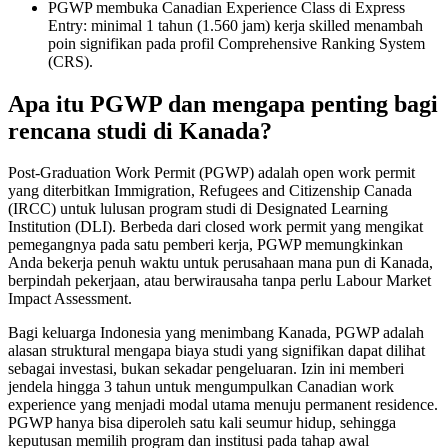
PGWP membuka Canadian Experience Class di Express
Entry: minimal 1 tahun (1.560 jam) kerja skilled menambah
poin signifikan pada profil Comprehensive Ranking System
(CRS).
Apa itu PGWP dan mengapa penting bagi
rencana studi di Kanada?
Post-Graduation Work Permit (PGWP) adalah open work permit
yang diterbitkan Immigration, Refugees and Citizenship Canada
(IRCC) untuk lulusan program studi di Designated Learning
Institution (DLI). Berbeda dari closed work permit yang mengikat
pemegangnya pada satu pemberi kerja, PGWP memungkinkan
Anda bekerja penuh waktu untuk perusahaan mana pun di Kanada,
berpindah pekerjaan, atau berwirausaha tanpa perlu Labour Market
Impact Assessment.
Bagi keluarga Indonesia yang menimbang Kanada, PGWP adalah
alasan struktural mengapa biaya studi yang signifikan dapat dilihat
sebagai investasi, bukan sekadar pengeluaran. Izin ini memberi
jendela hingga 3 tahun untuk mengumpulkan Canadian work
experience yang menjadi modal utama menuju permanent residence.
PGWP hanya bisa diperoleh satu kali seumur hidup, sehingga
keputusan memilih program dan institusi pada tahap awal